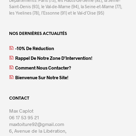
Départements: Paris (75), les Hauts-de-Seine (92), la Seine-
Saint-Denis (93), le Val-de-Marne (94), la Seine-et-Marne (77),
les Yvelines (78), l’Essonne (91) et le Val-d’Oise (95)
NOS DERNIÈRES ACTUALITÉS
-10% De Réduction
Rappel De Notre Zone D’Intervention!
Comment Nous Contacter?
Bienvenue Sur Notre Site!
CONTACT
Max Caplot
06 17 53 95 21
maxtoiture92@gmail.com
6, Avenue de la Libération,