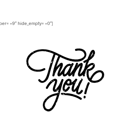
ber= »9″ hide_empty= »0″]