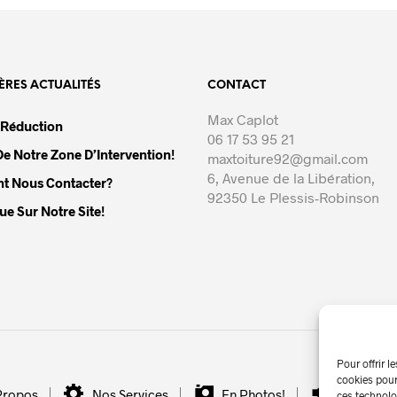
ÈRES ACTUALITÉS
CONTACT
Max Caplot
 Réduction
06 17 53 95 21
e Notre Zone D’Intervention!
maxtoiture92@gmail.com
6, Avenue de la Libération,
 Nous Contacter?
92350 Le Plessis-Robinson
e Sur Notre Site!
Pour offrir l
cookies pour
Propos
Nos Services
En Photos!
Nos Actua
ces technolo