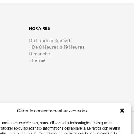
HORAIRES
Du Lundi au Samedi:
– De 8 Heures à 19 Heures
Dimanche:
– Fermé
Gérer le consentement aux cookies
es meilleures expériences, nous utilisons des technologies telles que les
 stocker et/ou accéder aux informations des appareils. Le fait de consentir à
lités
Contact | Devis
gies nous permettra de traiter des données telles que le comportement de