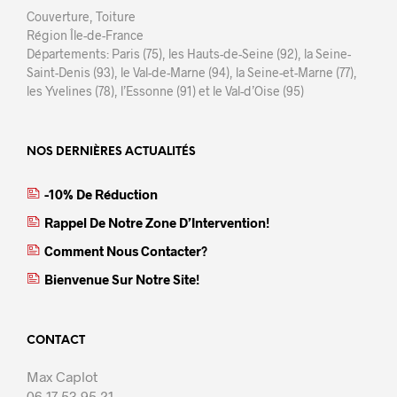
Couverture, Toiture
Région Île-de-France
Départements: Paris (75), les Hauts-de-Seine (92), la Seine-
Saint-Denis (93), le Val-de-Marne (94), la Seine-et-Marne (77),
les Yvelines (78), l’Essonne (91) et le Val-d’Oise (95)
NOS DERNIÈRES ACTUALITÉS
-10% De Réduction
Rappel De Notre Zone D’Intervention!
Comment Nous Contacter?
Bienvenue Sur Notre Site!
CONTACT
Max Caplot
06 17 53 95 21