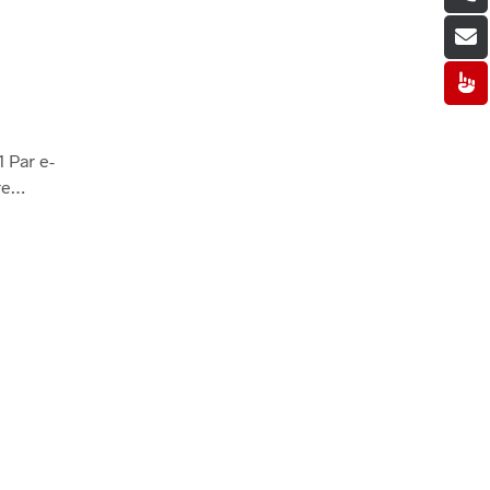
1 Par e-
ire…