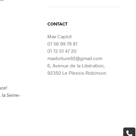
CONTACT
Max Caplot
07 56 99 79 81
01 72 51 47 20
maxtoiture92@gmail.com
6, Avenue de la Libération,
92350 Le Plessis-Robinson
nce!
 la Seine-