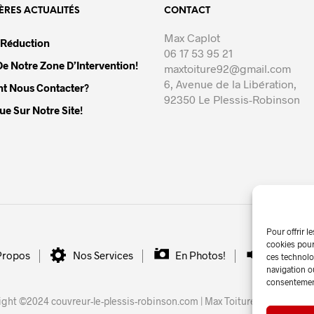
ÈRES ACTUALITÉS
CONTACT
Max Caplot
 Réduction
06 17 53 95 21
e Notre Zone D’Intervention!
maxtoiture92@gmail.com
6, Avenue de la Libération,
 Nous Contacter?
92350 Le Plessis-Robinson
e Sur Notre Site!
Pour offrir l
cookies pour
Propos
Nos Services
En Photos!
Nos Actua
ces technolo
navigation ou
consentement 
ight ©2024 couvreur-le-plessis-robinson.com | Max Toiture |
Mentions L